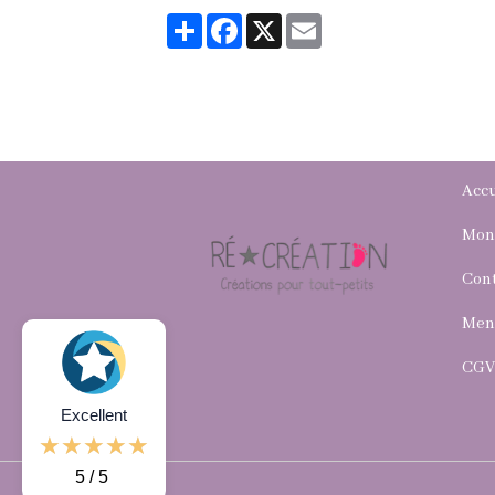
Partager
Facebook
X
Email
Accu
Mon
Con
Ment
CG
Excellent
5 / 5