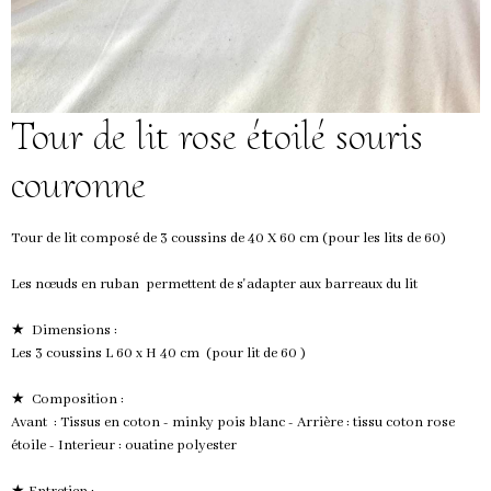
Tour de lit rose étoilé souris
couronne
Tour de lit composé de 3 coussins de 40 X 60 cm (pour les lits de 60)
Les nœuds en ruban permettent de s'adapter aux barreaux du lit
★ Dimensions :
Les 3 coussins L 60 x H 40 cm (pour lit de 60 )
★ Composition :
Avant : Tissus en coton - minky pois blanc - Arrière : tissu coton rose
étoile - Interieur : ouatine polyester