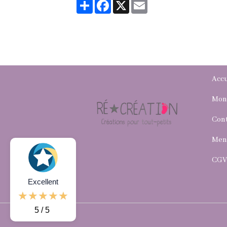
Partager
Facebook
X
Email
Accu
Mon
Con
Ment
CG
Excellent
5 / 5