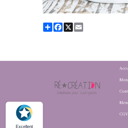
Partager
Facebook
X
Email
Accu
Mon
Con
Ment
CG
Excellent