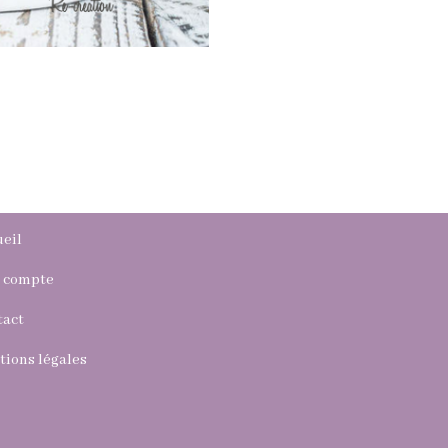
eil
 compte
tact
ions légales
V