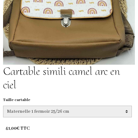
Cartable simili camel arc en
ciel
Taille cartable
41,00€ TTC