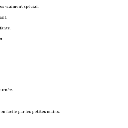
os vraiment spécial.
ant.
fants.
s.
ournée.
n facile par les petites mains.