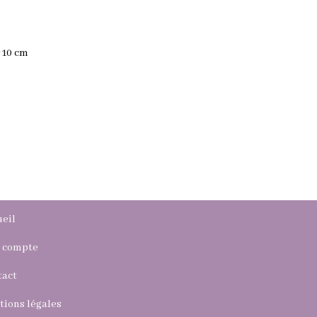
 10 cm
eil
 compte
tact
ions légales